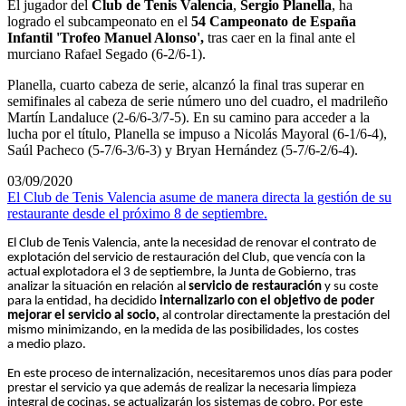
El jugador del
Club de Tenis Valencia
,
Sergio Planella
, ha
logrado el subcampeonato en el
54 Campeonato de España
Infantil 'Trofeo Manuel Alonso',
tras caer en la final ante el
murciano Rafael Segado (6-2/6-1).
Planella, cuarto cabeza de serie, alcanzó la final tras superar en
semifinales al cabeza de serie número uno del cuadro, el madrileño
Martín Landaluce (2-6/6-3/7-5). En su camino para acceder a la
lucha por el título, Planella se impuso a Nicolás Mayoral (6-1/6-4),
Saúl Pacheco (5-7/6-3/6-3) y Bryan Hernández (5-7/6-2/6-4).
03/09/2020
El Club de Tenis Valencia asume de manera directa la gestión de su
restaurante desde el próximo 8 de septiembre.
El Club de Tenis Valencia, ante la necesidad de renovar el contrato de
explotación del servicio de restauración del Club, que vencía con la
actual explotadora el 3 de septiembre, la Junta de Gobierno, tras
analizar la situación en relación al
servicio de restauración
y su coste
para la entidad, ha decidido
internalizarlo con el objetivo de poder
mejorar el servicio al socio,
al controlar directamente la prestación del
mismo minimizando, en la medida de las posibilidades, los costes
a medio plazo.
En este proceso de internalización, necesitaremos unos días para poder
prestar el servicio ya que además de realizar la necesaria limpieza
integral de cocinas, se actualizarán los sistemas de cobro. Por este