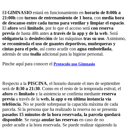
E
l GIMNASIO
estará en funcionamiento en
horario de 8:00h a
21:00h
con
turnos de entrenamiento de 1 hora
, con
media hora
de descanso entre cada turno para ventilar y limpiar el espacio
.
El
aforo
será
limitado
, por lo que el acceso será
con reserva
previa
de hasta 48h antes
a través de la app y de la web
. Será
obligatoria
la
desinfección
de las máquinas
tras su uso
. Asimismo,
se recomienda el uso de guantes deportivos, muñequeras y
cintas para el pelo
, así como acudir con
agua embotellada
,
además de una
toalla
adicional para la higiene personal.
Pinche aquí para conocer el
Protocolo uso Gimnasio
Respecto a la
PISCINA
, el horario durante el mes de septiembre
será de
8:30 a 21:30
. Como en el resto de la temporada estival, el
aforo
es
limitado
y la asistencia se confirma mediante
reserva
previa
a través de la
web, la app o en última instancia vía
telefóncia
. No se puede sobrepasar la capacida máxima de cada
parcela. Si la persona que ha realizado la reserva no se presenta
pasados 15 minutos de la hora reservada, la parcela quedará
disponible
. Se ruega
anular las reservas
en caso de no
poder acudir a la hora reservada. Se puede realizar siguiendo la