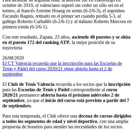
octubre de 2019, el valenciano superó sin ceder un sólo set en el
torneo, al francés Antoine Hoang en semis (6-2/6-3), el argentino
Facundo Bagnis, retirado en el primer set cuando perdía 5-3, al
gallego Roberto Carballés (6-2/6-1) y al italiano Roberto Marcora en
primera ronda (6-3/6-1).
Con este resultado, Zapata, 23 años,
asciende 40 puestos y se sitúa
en el puesto 172 del ranking ATP
, la mejor posición de su
trayectoria
26/08/2020
El CT Valencia recuerda que la inscripción para las Escuelas de
Tenis y Pádel del curso 2020/21 sigue abierta hasta el 2 de
septiembre
El
Club de Tenis Valencia
recuerda a los socios que la
inscripción
para las
Escuelas de Tenis y Pádel
correspondiente al
curso
2020/21
permanece
abierta hasta el próximo miércoles 2 de
septiembre
, ya que el
inicio del curso está previsto a partir del 7
de septiembre.
Para esta temporada, el Club ofrece una
decena de cursos dirigidos
a todos los segmentos de edad y nivel deportivo
, con una amplia
propuesta de horarios para atender las necesidades de los socios.