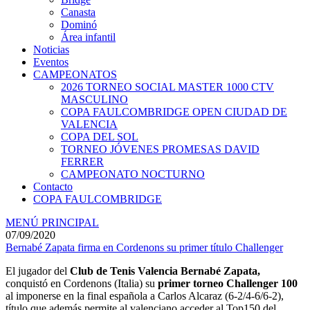
Canasta
Dominó
Área infantil
Noticias
Eventos
CAMPEONATOS
2026 TORNEO SOCIAL MASTER 1000 CTV
MASCULINO
COPA FAULCOMBRIDGE OPEN CIUDAD DE
VALENCIA
COPA DEL SOL
TORNEO JÓVENES PROMESAS DAVID
FERRER
CAMPEONATO NOCTURNO
Contacto
COPA FAULCOMBRIDGE
MENÚ PRINCIPAL
07/09/2020
Bernabé Zapata firma en Cordenons su primer título Challenger
El jugador del
Club de Tenis Valencia Bernabé Zapata,
conquistó en Cordenons (Italia) su
primer torneo
Challenger 100
al imponerse en la final española a Carlos Alcaraz (6-2/4-6/6-2),
título que además permite al valenciano acceder al Top150 del