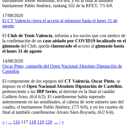
burrianense Josele Monsonís, 6/4 6/4, y en la final al también
burrianense Pablo Jiménez, ranking 102 de la RFET, 7/5 6/0.
17/08/2020
El CT Valencia cierra el acceso al gimnasio hasta el lunes 31 de
agosto
El
Club de Tenis Valencia
, informa a los socios que con motivo de
la confirmación de un
caso aislado por COVID19
localizado en el
gimnasio
del Club, queda
clausurado el
acceso al
gimnasio hasta
el lunes 31 de agosto
14/08/2020
Oscar Pinto, campeón del Open Nacional Absoluto Diputación de
Castellón
El componente de los equipos del
CT Valencia, Oscar Pinto
, se
impuso en el
Open Nacional Absoluto Diputación de Castellón
,
perteneciente a las
IBP Series
, al derrotar en la final al catalán
Guillem Arno, (6/4 6/2). El castellonense había superado
anteriormente en las semifinales, al cabeza de serie número uno del
cuadro, el burrianense Pablo Jiménez, (7/5 6/0), y en los cuartos de
final al también castellonense Alvaro Sáez-Royuela, (6/2 6/4).
«
‹
...
116
117
118
119
120
...
›
»