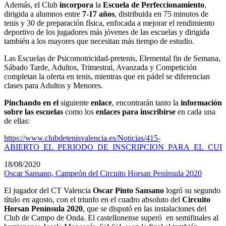
Además, el Club
incorpora
la
Escuela de Perfeccionamiento
,
dirigida a alumnos entre
7-17 años
, distribuida en 75 minutos de
tenis y 30 de preparación física, enfocada a mejorar el rendimiento
deportivo de los jugadores más jóvenes de las escuelas y dirigida
también a los mayores que necesitan más tiempo de estudio.
Las Escuelas de Psicomotricidad-pretenis, Elemental fin de Semana,
Sábado Tarde, Adultos, Trimestral, Avanzada y Competición
completan la oferta en tenis, mientras que en pádel se diferencian
clases para Adultos y Menores.
Pinchando en el
siguiente
enlace
, encontrarán tanto la
información
sobre las escuelas
como los
enlaces para inscribirse
en cada una
de ellas:
https://www.clubdetenisvalencia.es/Noticias/415-
ABIERTO_EL_PERIODO_DE_INSCRIPCION_PARA_EL_CUR
18/08/2020
Oscar Sansano, Campeón del Circuito Horsan Península 2020
El jugador del CT Valencia
Oscar Pinto Sansano
logró su segundo
título en agosto, con el triunfo en el cuadro absoluto del
Circuito
Horsan Península 2020
, que se disputó en las instalaciones del
Club de Campo de Onda. El castellonense superó en semifinales al