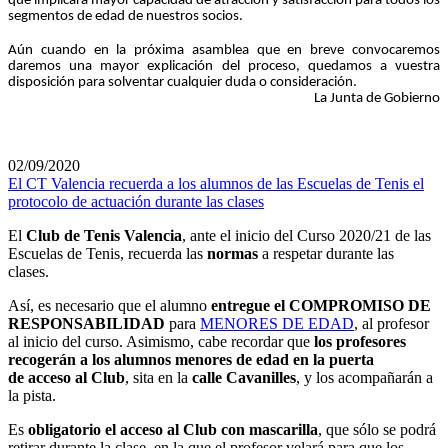
que implicará mayor capacidad de atracción y satisfacción para todos los
segmentos de edad de nuestros socios.
Aún cuando en la próxima asamblea que en breve convocaremos
daremos una mayor explicación del proceso, quedamos a vuestra
disposición para solventar cualquier duda o consideración.
La Junta de Gobierno
02/09/2020
El CT Valencia recuerda a los alumnos de las Escuelas de Tenis el
protocolo de actuación durante las clases
El
Club de Tenis Valencia
, ante el inicio del Curso 2020/21 de las
Escuelas de Tenis, recuerda las
normas
a respetar durante las
clases.
Así, es necesario que el alumno
entregue el COMPROMISO DE
RESPONSABILIDAD
para
MENORES DE EDAD
, al profesor
al inicio del curso. Asimismo, cabe recordar que
los profesores
recogerán a los alumnos menores de edad en la puerta
de acceso al Club
, sita en la
calle Cavanilles
, y los acompañarán a
la pista.
Es
obligatorio el acceso al Club con mascarilla
, que sólo se podrá
retirar durante la clase, en la que el profesor velará para que los