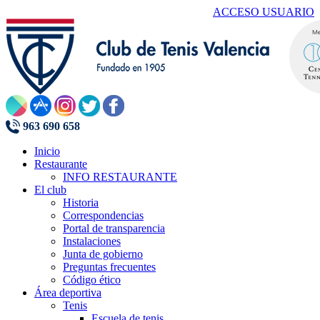
ACCESO USUARIO
963 690 658
Inicio
Restaurante
INFO RESTAURANTE
El club
Historia
Correspondencias
Portal de transparencia
Instalaciones
Junta de gobierno
Preguntas frecuentes
Código ético
Área deportiva
Tenis
Escuela de tenis