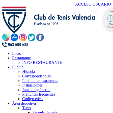
ACCESO USUARIO
963 690 658
Inicio
Restaurante
INFO RESTAURANTE
El club
Historia
Correspondencias
Portal de transparencia
Instalaciones
Junta de gobierno
Preguntas frecuentes
Código ético
Área deportiva
Tenis
Escuela de tenis