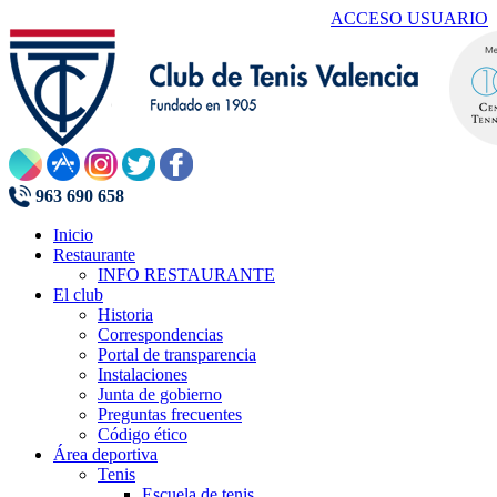
ACCESO USUARIO
963 690 658
Inicio
Restaurante
INFO RESTAURANTE
El club
Historia
Correspondencias
Portal de transparencia
Instalaciones
Junta de gobierno
Preguntas frecuentes
Código ético
Área deportiva
Tenis
Escuela de tenis