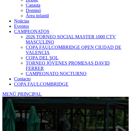
Canasta
Dominó
Área infantil
Noticias
Eventos
CAMPEONATOS
2026 TORNEO SOCIAL MASTER 1000 CTV
MASCULINO
COPA FAULCOMBRIDGE OPEN CIUDAD DE
VALENCIA
COPA DEL SOL
TORNEO JÓVENES PROMESAS DAVID
FERRER
CAMPEONATO NOCTURNO
Contacto
COPA FAULCOMBRIDGE
MENÚ PRINCIPAL