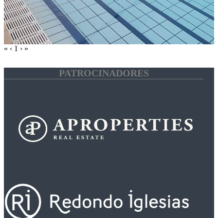
«
‹
1
›
»
PATROCINADORES