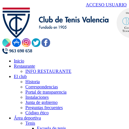
ACCESO USUARIO
963 690 658
Inicio
Restaurante
INFO RESTAURANTE
El club
Historia
Correspondencias
Portal de transparencia
Instalaciones
Junta de gobierno
Preguntas frecuentes
Código ético
Área deportiva
Tenis
Escuela de tenis