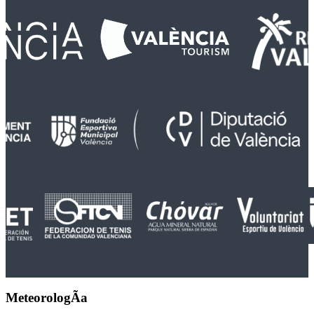
MeteorologÃ­a