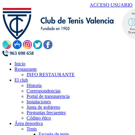
ACCESO USUARIO
963 690 658
Inicio
Restaurante
INFO RESTAURANTE
El club
Historia
Correspondencias
Portal de transparencia
Instalaciones
Junta de gobierno
Preguntas frecuentes
Código ético
Área deportiva
Tenis
Escuela de tenis