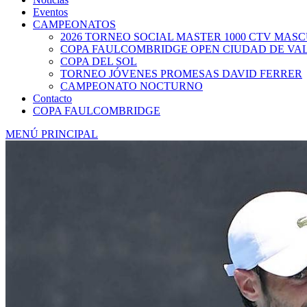
Eventos
CAMPEONATOS
2026 TORNEO SOCIAL MASTER 1000 CTV MAS
COPA FAULCOMBRIDGE OPEN CIUDAD DE VA
COPA DEL SOL
TORNEO JÓVENES PROMESAS DAVID FERRER
CAMPEONATO NOCTURNO
Contacto
COPA FAULCOMBRIDGE
MENÚ PRINCIPAL