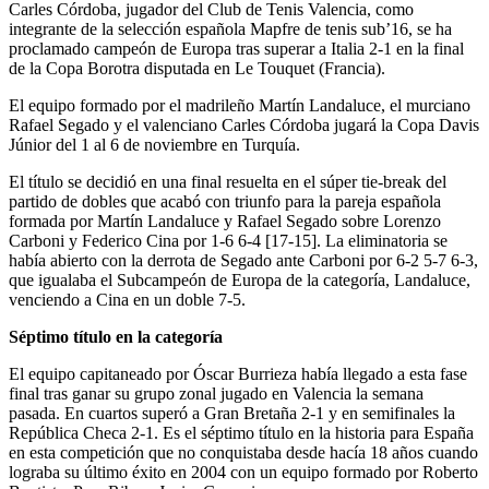
Carles Córdoba, jugador del Club de Tenis Valencia, como
integrante de la selección española Mapfre de tenis sub’16, se ha
proclamado campeón de Europa tras superar a Italia 2-1 en la final
de la Copa Borotra disputada en Le Touquet (Francia).
El equipo formado por el madrileño Martín Landaluce, el murciano
Rafael Segado y el valenciano Carles Córdoba jugará la Copa Davis
Júnior del 1 al 6 de noviembre en Turquía.
El título se decidió en una final resuelta en el súper tie-break del
partido de dobles que acabó con triunfo para la pareja española
formada por Martín Landaluce y Rafael Segado sobre Lorenzo
Carboni y Federico Cina por 1-6 6-4 [17-15]. La eliminatoria se
había abierto con la derrota de Segado ante Carboni por 6-2 5-7 6-3,
que igualaba el Subcampeón de Europa de la categoría, Landaluce,
venciendo a Cina en un doble 7-5.
Séptimo título en la categoría
El equipo capitaneado por Óscar Burrieza había llegado a esta fase
final tras ganar su grupo zonal jugado en Valencia la semana
pasada. En cuartos superó a Gran Bretaña 2-1 y en semifinales la
República Checa 2-1. Es el séptimo título en la historia para España
en esta competición que no conquistaba desde hacía 18 años cuando
lograba su último éxito en 2004 con un equipo formado por Roberto