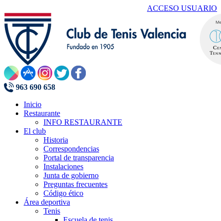
ACCESO USUARIO
963 690 658
Inicio
Restaurante
INFO RESTAURANTE
El club
Historia
Correspondencias
Portal de transparencia
Instalaciones
Junta de gobierno
Preguntas frecuentes
Código ético
Área deportiva
Tenis
Escuela de tenis