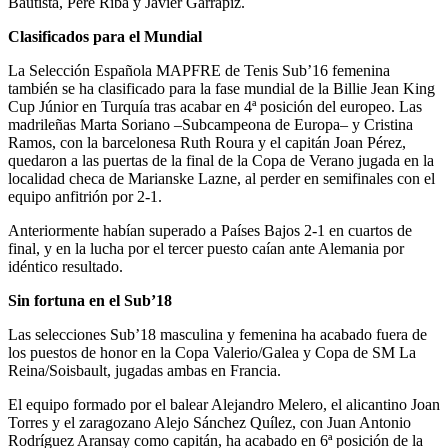
Bautista, Pere Riba y Javier Garrapiz.
Clasificados para el Mundial
La Selección Española MAPFRE de Tenis Sub’16 femenina
también se ha clasificado para la fase mundial de la Billie Jean King
Cup Júnior en Turquía tras acabar en 4ª posición del europeo. Las
madrileñas Marta Soriano –Subcampeona de Europa– y Cristina
Ramos, con la barcelonesa Ruth Roura y el capitán Joan Pérez,
quedaron a las puertas de la final de la Copa de Verano jugada en la
localidad checa de Marianske Lazne, al perder en semifinales con el
equipo anfitrión por 2-1.
Anteriormente habían superado a Países Bajos 2-1 en cuartos de
final, y en la lucha por el tercer puesto caían ante Alemania por
idéntico resultado.
Sin fortuna en el Sub’18
Las selecciones Sub’18 masculina y femenina ha acabado fuera de
los puestos de honor en la Copa Valerio/Galea y Copa de SM La
Reina/Soisbault, jugadas ambas en Francia.
El equipo formado por el balear Alejandro Melero, el alicantino Joan
Torres y el zaragozano Alejo Sánchez Quílez, con Juan Antonio
Rodríguez Aransay como capitán, ha acabado en 6ª posición de la