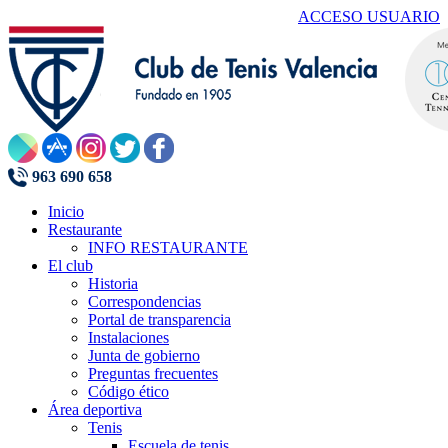
ACCESO USUARIO
963 690 658
Inicio
Restaurante
INFO RESTAURANTE
El club
Historia
Correspondencias
Portal de transparencia
Instalaciones
Junta de gobierno
Preguntas frecuentes
Código ético
Área deportiva
Tenis
Escuela de tenis