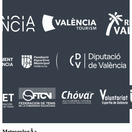
MeteorologÃ­a