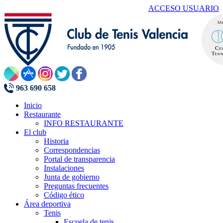
ACCESO USUARIO
963 690 658
Inicio
Restaurante
INFO RESTAURANTE
El club
Historia
Correspondencias
Portal de transparencia
Instalaciones
Junta de gobierno
Preguntas frecuentes
Código ético
Área deportiva
Tenis
Escuela de tenis