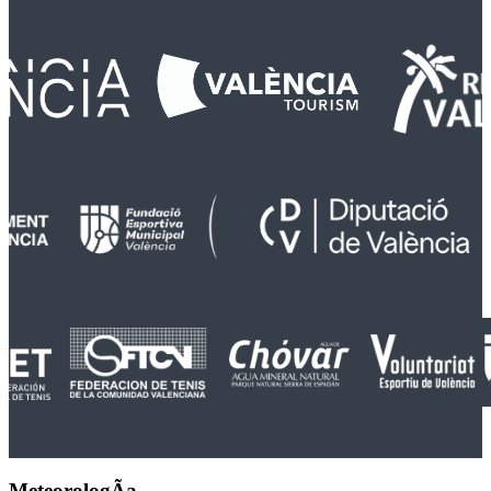
MeteorologÃ­a