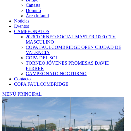
Canasta
Dominó
Área infantil
Noticias
Eventos
CAMPEONATOS
2026 TORNEO SOCIAL MASTER 1000 CTV
MASCULINO
COPA FAULCOMBRIDGE OPEN CIUDAD DE
VALENCIA
COPA DEL SOL
TORNEO JÓVENES PROMESAS DAVID
FERRER
CAMPEONATO NOCTURNO
Contacto
COPA FAULCOMBRIDGE
MENÚ PRINCIPAL