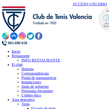
ACCESO USUARIO
963 690 658
Inicio
Restaurante
INFO RESTAURANTE
El club
Historia
Correspondencias
Portal de transparencia
Instalaciones
Junta de gobierno
Preguntas frecuentes
Código ético
Área deportiva
Tenis
Escuela de tenis