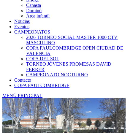
Canasta
Dominó
Área infantil
Noticias
Eventos
CAMPEONATOS
2026 TORNEO SOCIAL MASTER 1000 CTV
MASCULINO
COPA FAULCOMBRIDGE OPEN CIUDAD DE
VALENCIA
COPA DEL SOL
TORNEO JÓVENES PROMESAS DAVID
FERRER
CAMPEONATO NOCTURNO
Contacto
COPA FAULCOMBRIDGE
MENÚ PRINCIPAL