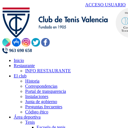
ACCESO USUARIO
963 690 658
Inicio
Restaurante
INFO RESTAURANTE
El club
Historia
Correspondencias
Portal de transparencia
Instalaciones
Junta de gobierno
Preguntas frecuentes
Código ético
Área deportiva
Tenis
Escuela de tenis