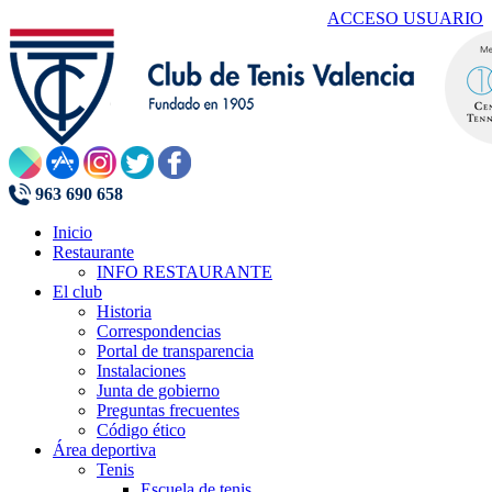
ACCESO USUARIO
963 690 658
Inicio
Restaurante
INFO RESTAURANTE
El club
Historia
Correspondencias
Portal de transparencia
Instalaciones
Junta de gobierno
Preguntas frecuentes
Código ético
Área deportiva
Tenis
Escuela de tenis