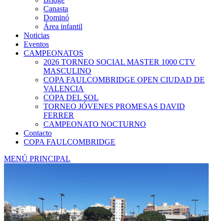
Canasta
Dominó
Área infantil
Noticias
Eventos
CAMPEONATOS
2026 TORNEO SOCIAL MASTER 1000 CTV
MASCULINO
COPA FAULCOMBRIDGE OPEN CIUDAD DE
VALENCIA
COPA DEL SOL
TORNEO JÓVENES PROMESAS DAVID
FERRER
CAMPEONATO NOCTURNO
Contacto
COPA FAULCOMBRIDGE
MENÚ PRINCIPAL