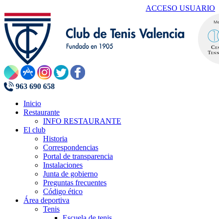
ACCESO USUARIO
963 690 658
Inicio
Restaurante
INFO RESTAURANTE
El club
Historia
Correspondencias
Portal de transparencia
Instalaciones
Junta de gobierno
Preguntas frecuentes
Código ético
Área deportiva
Tenis
Escuela de tenis