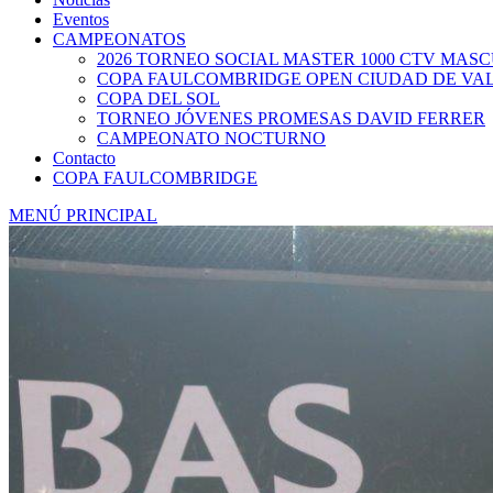
Eventos
CAMPEONATOS
2026 TORNEO SOCIAL MASTER 1000 CTV MAS
COPA FAULCOMBRIDGE OPEN CIUDAD DE VA
COPA DEL SOL
TORNEO JÓVENES PROMESAS DAVID FERRER
CAMPEONATO NOCTURNO
Contacto
COPA FAULCOMBRIDGE
MENÚ PRINCIPAL