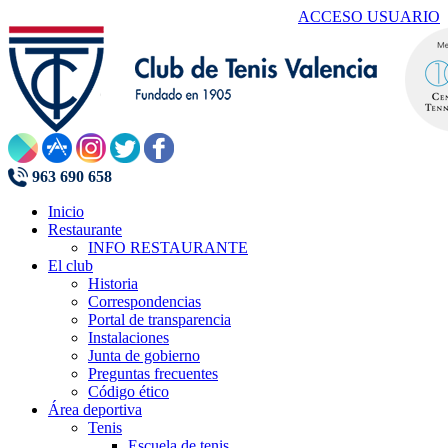
ACCESO USUARIO
963 690 658
Inicio
Restaurante
INFO RESTAURANTE
El club
Historia
Correspondencias
Portal de transparencia
Instalaciones
Junta de gobierno
Preguntas frecuentes
Código ético
Área deportiva
Tenis
Escuela de tenis