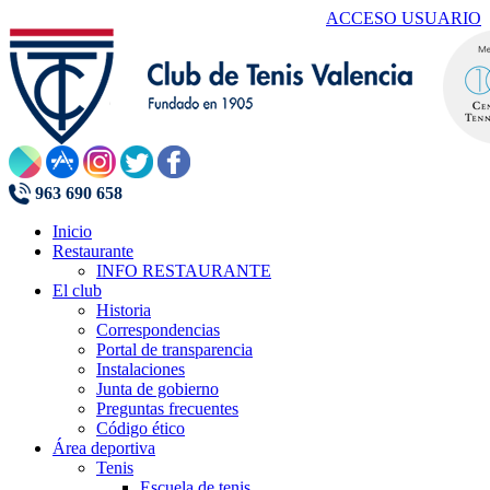
ACCESO USUARIO
963 690 658
Inicio
Restaurante
INFO RESTAURANTE
El club
Historia
Correspondencias
Portal de transparencia
Instalaciones
Junta de gobierno
Preguntas frecuentes
Código ético
Área deportiva
Tenis
Escuela de tenis