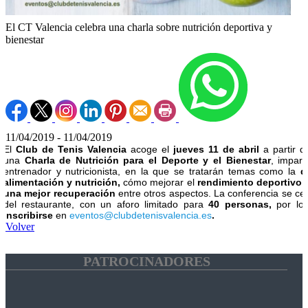
El CT Valencia celebra una charla sobre nutrición deportiva y
bienestar
11/04/2019 - 11/04/2019
El
Club de Tenis Valencia
acoge el
jueves 11 de abril
a partir d
una
Charla de Nutrición para el Deporte y el Bienestar
, impar
entrenador y nutricionista, en la que se tratarán temas como la
d
alimentación y nutrición,
cómo mejorar el
rendimiento deportivo
una mejor recuperación
entre otros aspectos. La conferencia se cel
del restaurante, con un aforo limitado para
40 personas,
por lo 
inscribirse
en
eventos@clubdetenisvalencia.es
.
Volver
PATROCINADORES