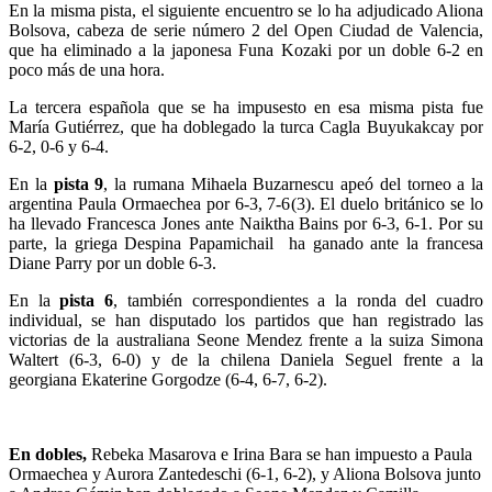
En la misma pista, el siguiente encuentro se lo ha adjudicado Aliona
Bolsova, cabeza de serie número 2 del Open Ciudad de Valencia,
que ha eliminado a la japonesa Funa Kozaki por un doble 6-2 en
poco más de una hora.
La tercera española que se ha impusesto en esa misma pista fue
María Gutiérrez, que ha doblegado la turca Cagla Buyukakcay por
6-2, 0-6 y 6-4.
En la
pista 9
, la rumana Mihaela Buzarnescu apeó del torneo a la
argentina Paula Ormaechea por 6-3, 7-6(3). El duelo británico se lo
ha llevado Francesca Jones ante Naiktha Bains por 6-3, 6-1. Por su
parte, la griega Despina Papamichail ha ganado ante la francesa
Diane Parry por un doble 6-3.
En la
pista 6
, también correspondientes a la ronda del cuadro
individual, se han disputado los partidos que han registrado las
victorias de la australiana Seone Mendez frente a la suiza Simona
Waltert (6-3, 6-0) y de la chilena Daniela Seguel frente a la
georgiana Ekaterine Gorgodze (6-4, 6-7, 6-2).
En dobles,
Rebeka Masarova e Irina Bara se han impuesto a Paula
Ormaechea y Aurora Zantedeschi (6-1, 6-2), y Aliona Bolsova junto