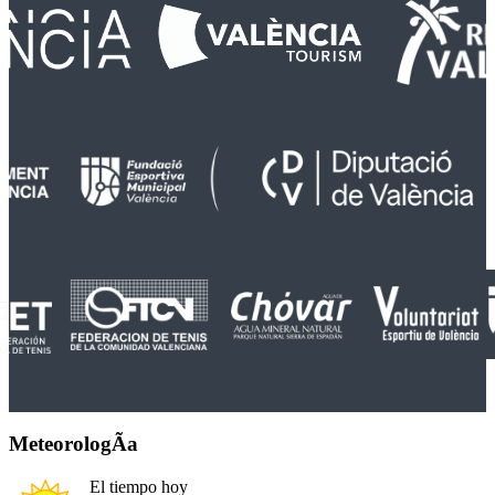
MeteorologÃ­a
El tiempo hoy