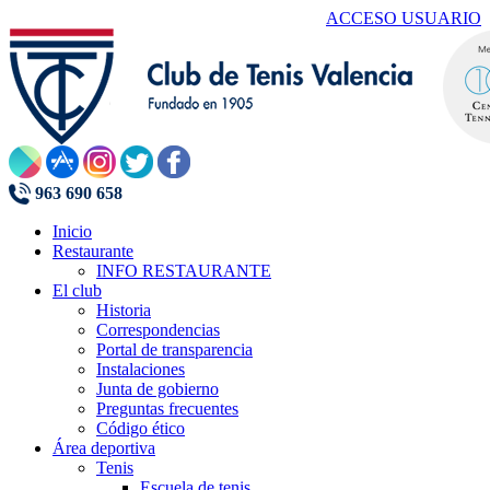
ACCESO USUARIO
963 690 658
Inicio
Restaurante
INFO RESTAURANTE
El club
Historia
Correspondencias
Portal de transparencia
Instalaciones
Junta de gobierno
Preguntas frecuentes
Código ético
Área deportiva
Tenis
Escuela de tenis