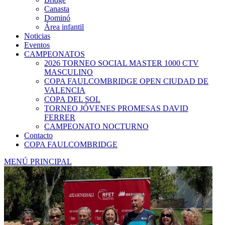
Canasta
Dominó
Área infantil
Noticias
Eventos
CAMPEONATOS
2026 TORNEO SOCIAL MASTER 1000 CTV
MASCULINO
COPA FAULCOMBRIDGE OPEN CIUDAD DE
VALENCIA
COPA DEL SOL
TORNEO JÓVENES PROMESAS DAVID
FERRER
CAMPEONATO NOCTURNO
Contacto
COPA FAULCOMBRIDGE
MENÚ PRINCIPAL