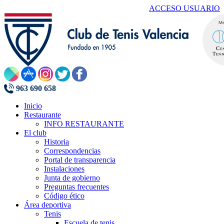
ACCESO USUARIO
963 690 658
Inicio
Restaurante
INFO RESTAURANTE
El club
Historia
Correspondencias
Portal de transparencia
Instalaciones
Junta de gobierno
Preguntas frecuentes
Código ético
Área deportiva
Tenis
Escuela de tenis