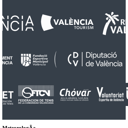
MeteorologÃ­a