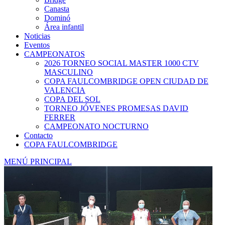
Canasta
Dominó
Área infantil
Noticias
Eventos
CAMPEONATOS
2026 TORNEO SOCIAL MASTER 1000 CTV
MASCULINO
COPA FAULCOMBRIDGE OPEN CIUDAD DE
VALENCIA
COPA DEL SOL
TORNEO JÓVENES PROMESAS DAVID
FERRER
CAMPEONATO NOCTURNO
Contacto
COPA FAULCOMBRIDGE
MENÚ PRINCIPAL