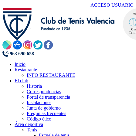
ACCESO USUARIO
963 690 658
Inicio
Restaurante
INFO RESTAURANTE
El club
Historia
Correspondencias
Portal de transparencia
Instalaciones
Junta de gobierno
Preguntas frecuentes
Código ético
Área deportiva
Tenis
Escuela de tenis