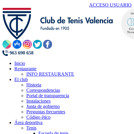
ACCESO USUARIO
963 690 658
Inicio
Restaurante
INFO RESTAURANTE
El club
Historia
Correspondencias
Portal de transparencia
Instalaciones
Junta de gobierno
Preguntas frecuentes
Código ético
Área deportiva
Tenis
Escuela de tenis