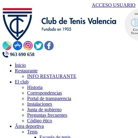
ACCESO USUARIO
963 690 658
Inicio
Restaurante
INFO RESTAURANTE
El club
Historia
Correspondencias
Portal de transparencia
Instalaciones
Junta de gobierno
Preguntas frecuentes
Código ético
Área deportiva
Tenis
Escuela de tenis