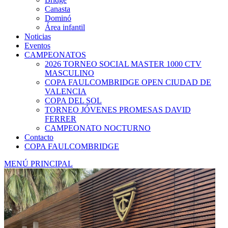
Canasta
Dominó
Área infantil
Noticias
Eventos
CAMPEONATOS
2026 TORNEO SOCIAL MASTER 1000 CTV
MASCULINO
COPA FAULCOMBRIDGE OPEN CIUDAD DE
VALENCIA
COPA DEL SOL
TORNEO JÓVENES PROMESAS DAVID
FERRER
CAMPEONATO NOCTURNO
Contacto
COPA FAULCOMBRIDGE
MENÚ PRINCIPAL