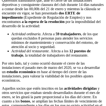
Queremos transmitiros que, ante el cierre de las instalaciones
deportivas y consiguiente clausura del club durante 14 días naturales
a contar desde las 00,00h del 21 de enero y mientras la cláusula se
encuentre en vigor, se han presentado
dos ERTE de
impedimento
(Expediente de Regulación de Empleo) y nos
encontramos
a la espera de la resolución
por la imposibilidad del
desarrollo de la actividad:
Actividad ordinaria
. Afecta a
59 trabajadores
, de los que
quedan excluidos 8 personas para atender los servicios
mínimos de mantenimiento y conservación del entorno, de
atención al socio y seguridad.
Actividad del restaurante.
Afecta a los
12 puestos de
trabajo
, la totalidad de trabajadores del restaurante.
Por otro lado, tal y como ocurrió durante el cierre de las
instalaciones el pasado mes de marzo del 2020, se va a desarrollar
un
estudio económico
en base al tiempo del cierre de las
instalaciones, para valorar la viabilidad de los posibles ajustes
económicos.
Aquellos socios que estén inscritos en las
actividades dirigidas
y
otros servicios que estaban siendo desarrollados durante el mes de
enero, se les girará la parte proporcional a los días del cierre. En
cuanto a los
bonos
, se amplían las fechas límites de vencimiento de
estos, correspondiente a los días en los que no exista actividad en el