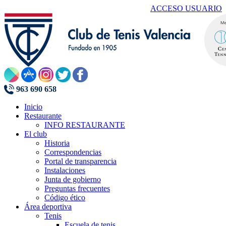
ACCESO USUARIO
963 690 658
Inicio
Restaurante
INFO RESTAURANTE
El club
Historia
Correspondencias
Portal de transparencia
Instalaciones
Junta de gobierno
Preguntas frecuentes
Código ético
Área deportiva
Tenis
Escuela de tenis