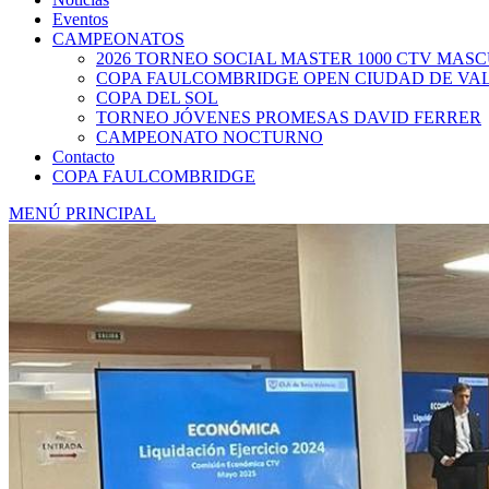
Eventos
CAMPEONATOS
2026 TORNEO SOCIAL MASTER 1000 CTV MAS
COPA FAULCOMBRIDGE OPEN CIUDAD DE VA
COPA DEL SOL
TORNEO JÓVENES PROMESAS DAVID FERRER
CAMPEONATO NOCTURNO
Contacto
COPA FAULCOMBRIDGE
MENÚ PRINCIPAL