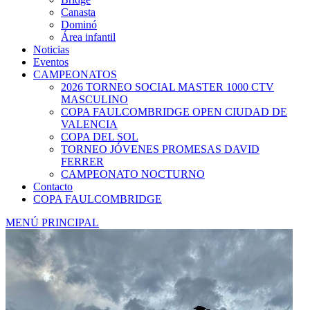
Canasta
Dominó
Área infantil
Noticias
Eventos
CAMPEONATOS
2026 TORNEO SOCIAL MASTER 1000 CTV
MASCULINO
COPA FAULCOMBRIDGE OPEN CIUDAD DE
VALENCIA
COPA DEL SOL
TORNEO JÓVENES PROMESAS DAVID
FERRER
CAMPEONATO NOCTURNO
Contacto
COPA FAULCOMBRIDGE
MENÚ PRINCIPAL