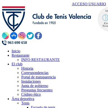
ACCESO USUARIO
963 690 658
Inicio
Restaurante
INFO RESTAURANTE
El club
Historia
Correspondencias
Portal de transparencia
Instalaciones
Junta de gobierno
Preguntas frecuentes
Código ético
Área deportiva
Tenis
Escuela de tenis