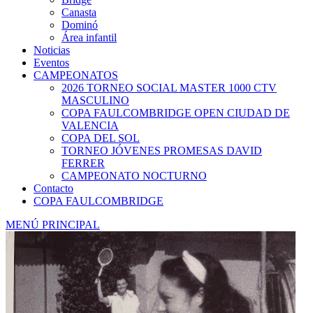
Canasta
Dominó
Área infantil
Noticias
Eventos
CAMPEONATOS
2026 TORNEO SOCIAL MASTER 1000 CTV
MASCULINO
COPA FAULCOMBRIDGE OPEN CIUDAD DE
VALENCIA
COPA DEL SOL
TORNEO JÓVENES PROMESAS DAVID
FERRER
CAMPEONATO NOCTURNO
Contacto
COPA FAULCOMBRIDGE
MENÚ PRINCIPAL