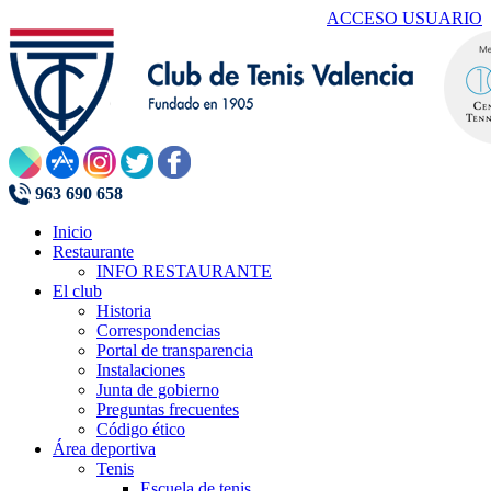
ACCESO USUARIO
963 690 658
Inicio
Restaurante
INFO RESTAURANTE
El club
Historia
Correspondencias
Portal de transparencia
Instalaciones
Junta de gobierno
Preguntas frecuentes
Código ético
Área deportiva
Tenis
Escuela de tenis