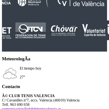
MeteorologÃ­a
El tiempo hoy
27°
Contacto
Â© CLUB TENIS VALENCIA
C/ Cavanilles nº7, accs. Valencia (46010) Valencia
Telf. 963 690 658
comunicacion@clubdetenisvalencia.es