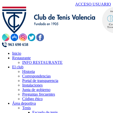
ACCESO USUARIO
963 690 658
Inicio
Restaurante
INFO RESTAURANTE
El club
Historia
Correspondencias
Portal de transparencia
Instalaciones
Junta de gobierno
Preguntas frecuentes
Código ético
Área deportiva
Tenis
Escuela de tenis