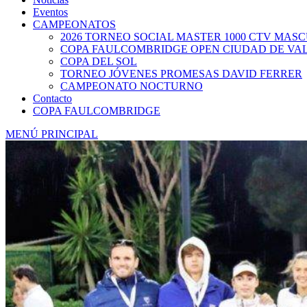
Eventos
CAMPEONATOS
2026 TORNEO SOCIAL MASTER 1000 CTV MAS
COPA FAULCOMBRIDGE OPEN CIUDAD DE VA
COPA DEL SOL
TORNEO JÓVENES PROMESAS DAVID FERRER
CAMPEONATO NOCTURNO
Contacto
COPA FAULCOMBRIDGE
MENÚ PRINCIPAL