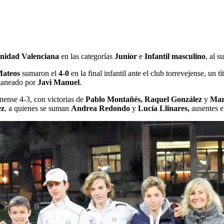
nidad Valenciana
en las categorías
Junior
e
Infantil masculino
, al 
Mateos
sumaron el
4-0
en la final infantil ante el club torrevejense, un 
pitaneado por
Javi Manuel
.
onense 4-3, con victorias de
Pablo Montañés, Raquel González
y
Mar
ez
, a quienes se suman
Andrea Redondo
y
Lucía Llinares,
ausentes e