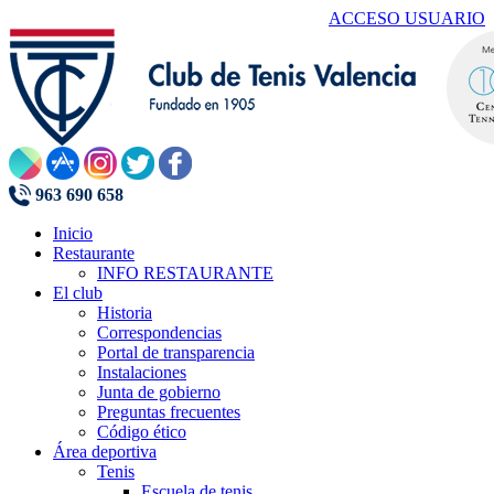
ACCESO USUARIO
963 690 658
Inicio
Restaurante
INFO RESTAURANTE
El club
Historia
Correspondencias
Portal de transparencia
Instalaciones
Junta de gobierno
Preguntas frecuentes
Código ético
Área deportiva
Tenis
Escuela de tenis