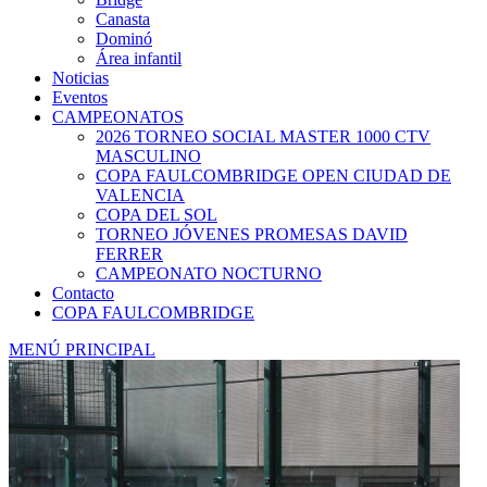
Canasta
Dominó
Área infantil
Noticias
Eventos
CAMPEONATOS
2026 TORNEO SOCIAL MASTER 1000 CTV
MASCULINO
COPA FAULCOMBRIDGE OPEN CIUDAD DE
VALENCIA
COPA DEL SOL
TORNEO JÓVENES PROMESAS DAVID
FERRER
CAMPEONATO NOCTURNO
Contacto
COPA FAULCOMBRIDGE
MENÚ PRINCIPAL