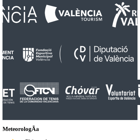
MeteorologÃ­a