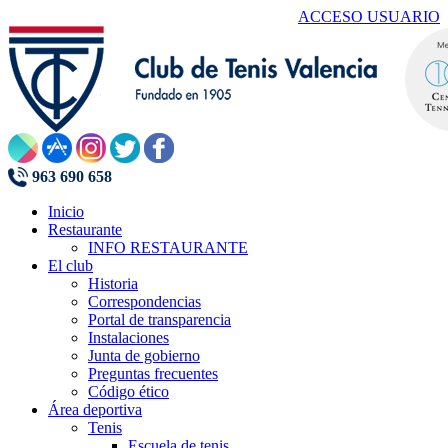
ACCESO USUARIO
963 690 658
Inicio
Restaurante
INFO RESTAURANTE
El club
Historia
Correspondencias
Portal de transparencia
Instalaciones
Junta de gobierno
Preguntas frecuentes
Código ético
Área deportiva
Tenis
Escuela de tenis