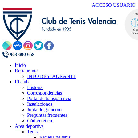
ACCESO USUARIO
963 690 658
Inicio
Restaurante
INFO RESTAURANTE
El club
Historia
Correspondencias
Portal de transparencia
Instalaciones
Junta de gobierno
Preguntas frecuentes
Código ético
Área deportiva
Tenis
Escuela de tenis