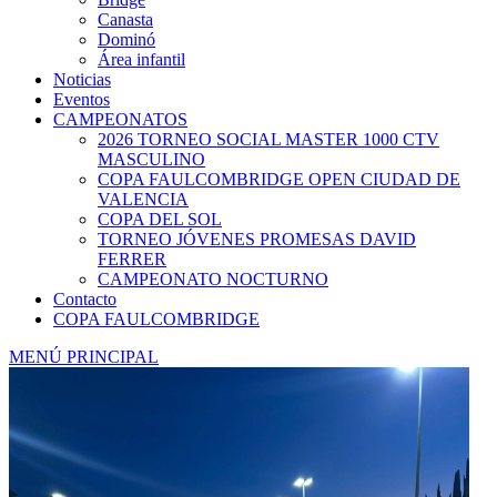
Canasta
Dominó
Área infantil
Noticias
Eventos
CAMPEONATOS
2026 TORNEO SOCIAL MASTER 1000 CTV
MASCULINO
COPA FAULCOMBRIDGE OPEN CIUDAD DE
VALENCIA
COPA DEL SOL
TORNEO JÓVENES PROMESAS DAVID
FERRER
CAMPEONATO NOCTURNO
Contacto
COPA FAULCOMBRIDGE
MENÚ PRINCIPAL