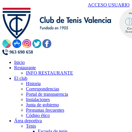
ACCESO USUARIO
963 690 658
Inicio
Restaurante
INFO RESTAURANTE
El club
Historia
Correspondencias
Portal de transparencia
Instalaciones
Junta de gobierno
Preguntas frecuentes
Código ético
Área deportiva
Tenis
Escuela de tenis