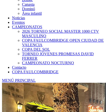
Canasta
Dominó
Área infantil
Noticias
Eventos
CAMPEONATOS
2026 TORNEO SOCIAL MASTER 1000 CTV
MASCULINO
COPA FAULCOMBRIDGE OPEN CIUDAD DE
VALENCIA
COPA DEL SOL
TORNEO JÓVENES PROMESAS DAVID
FERRER
CAMPEONATO NOCTURNO
Contacto
COPA FAULCOMBRIDGE
MENÚ PRINCIPAL