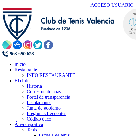
ACCESO USUARIO
963 690 658
Inicio
Restaurante
INFO RESTAURANTE
El club
Historia
Correspondencias
Portal de transparencia
Instalaciones
Junta de gobierno
Preguntas frecuentes
Código ético
Área deportiva
Tenis
Escuela de tenis