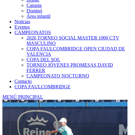
Canasta
Dominó
Área infantil
Noticias
Eventos
CAMPEONATOS
2026 TORNEO SOCIAL MASTER 1000 CTV
MASCULINO
COPA FAULCOMBRIDGE OPEN CIUDAD DE
VALENCIA
COPA DEL SOL
TORNEO JÓVENES PROMESAS DAVID
FERRER
CAMPEONATO NOCTURNO
Contacto
COPA FAULCOMBRIDGE
MENÚ PRINCIPAL