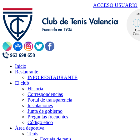
ACCESO USUARIO
963 690 658
Inicio
Restaurante
INFO RESTAURANTE
El club
Historia
Correspondencias
Portal de transparencia
Instalaciones
Junta de gobierno
Preguntas frecuentes
Código ético
Área deportiva
Tenis
Escuela de tenis