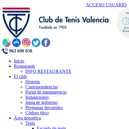
ACCESO USUARIO
963 690 658
Inicio
Restaurante
INFO RESTAURANTE
El club
Historia
Correspondencias
Portal de transparencia
Instalaciones
Junta de gobierno
Preguntas frecuentes
Código ético
Área deportiva
Tenis
Escuela de tenis