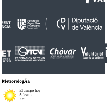
MeteorologÃ­a
El tiempo hoy
Soleado
32°