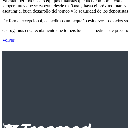
Ya están definidos los 8 equipos finalistas que lucharán por la codic
temperaturas que se esperan desde mañana y hasta el próximo martes, h
asegurar el buen desarrollo del torneo y la seguridad de los deportistas
De forma excepcional, os pedimos un pequeño esfuerzo: los socios sol
Os rogamos encarecidamente que toméis todas las medidas de precaució
Volver