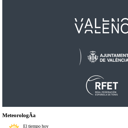
MeteorologÃ­a
El tiempo hoy