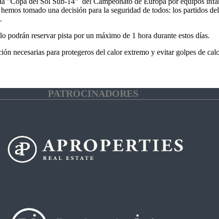
iada "Copa del Sol Sub-14" del Campeonato de Europa por equipos infant
emos tomado una decisión para la seguridad de todos: los partidos del 
.
o podrán reservar pista por un máximo de 1 hora durante estos días.
n necesarias para protegeros del calor extremo y evitar golpes de cal
PATROCINADORES