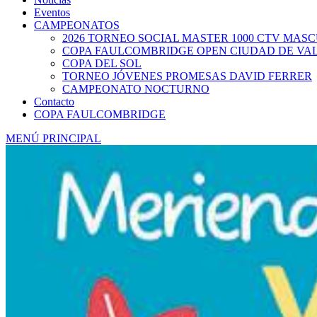
Eventos
CAMPEONATOS
2026 TORNEO SOCIAL MASTER 1000 CTV MAS
COPA FAULCOMBRIDGE OPEN CIUDAD DE VA
COPA DEL SOL
TORNEO JÓVENES PROMESAS DAVID FERRER
CAMPEONATO NOCTURNO
Contacto
COPA FAULCOMBRIDGE
MENÚ PRINCIPAL