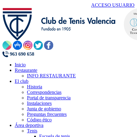
ACCESO USUARIO
963 690 658
Inicio
Restaurante
INFO RESTAURANTE
El club
Historia
Correspondencias
Portal de transparencia
Instalaciones
Junta de gobierno
Preguntas frecuentes
Código ético
Área deportiva
Tenis
Escuela de tenis