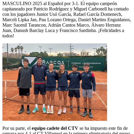
MASCULINO 2025 al Español por 3-1. El equipo campeón
capitaneado por Patricio Rodríguez y Miguel Carbonell ha contado
con los jugadores Junior Usó García, Rafael García Domenech,
Marceli Lipka Jan, Pau Lozano Ortega, Daniel Martins Enguidanos,
Marc Saornil Tarancon, Adrián Cantos Marco, Álvaro Herranz
Juan, Danush Barclay Luca y Francisco Sardinha. ¡Felicidades a
todos!
Por su parte, el
equipo cadete del CTV
se ha impuesto este fin de
semana por 4-1 al CT Villarreal en la primera eliminatoria del grupo.