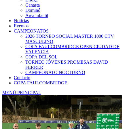
Canasta
Dominó
Área infantil
Noticias
Eventos
CAMPEONATOS
2026 TORNEO SOCIAL MASTER 1000 CTV
MASCULINO
COPA FAULCOMBRIDGE OPEN CIUDAD DE
VALENCIA
COPA DEL SOL
TORNEO JÓVENES PROMESAS DAVID
FERRER
CAMPEONATO NOCTURNO
Contacto
COPA FAULCOMBRIDGE
MENÚ PRINCIPAL