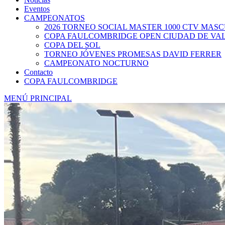
Eventos
CAMPEONATOS
2026 TORNEO SOCIAL MASTER 1000 CTV MAS
COPA FAULCOMBRIDGE OPEN CIUDAD DE VA
COPA DEL SOL
TORNEO JÓVENES PROMESAS DAVID FERRER
CAMPEONATO NOCTURNO
Contacto
COPA FAULCOMBRIDGE
MENÚ PRINCIPAL