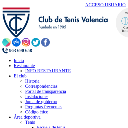
ACCESO USUARIO
963 690 658
Inicio
Restaurante
INFO RESTAURANTE
El club
Historia
Correspondencias
Portal de transparencia
Instalaciones
Junta de gobierno
Preguntas frecuentes
Código ético
Área deportiva
Tenis
Escuela de tenis