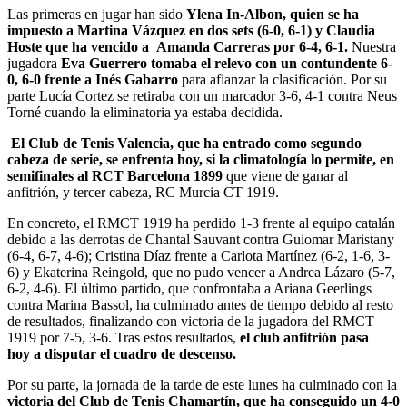
Las primeras en jugar han sido
Ylena In-Albon, quien se ha
impuesto a Martina Vázquez en dos sets (6-0, 6-1) y Claudia
Hoste que ha vencido a Amanda Carreras por 6-4, 6-1.
Nuestra
jugadora
Eva Guerrero tomaba el relevo con un contundente 6-
0, 6-0 frente a Inés Gabarro
para afianzar la clasificación. Por su
parte Lucía Cortez se retiraba con un marcador 3-6, 4-1 contra Neus
Torné cuando la eliminatoria ya estaba decidida.
El Club de Tenis Valencia, que ha entrado como segundo
cabeza de serie, se enfrenta hoy, si la climatología lo permite, en
semifinales al RCT Barcelona 1899
que viene de ganar al
anfitrión, y tercer cabeza, RC Murcia CT 1919.
En concreto, el RMCT 1919 ha perdido 1-3 frente al equipo catalán
debido a las derrotas de Chantal Sauvant contra Guiomar Maristany
(6-4, 6-7, 4-6); Cristina Díaz frente a Carlota Martínez (6-2, 1-6, 3-
6) y Ekaterina Reingold, que no pudo vencer a Andrea Lázaro (5-7,
6-2, 4-6). El último partido, que confrontaba a Ariana Geerlings
contra Marina Bassol, ha culminado antes de tiempo debido al resto
de resultados, finalizando con victoria de la jugadora del RMCT
1919 por 7-5, 3-6. Tras estos resultados,
el club anfitrión pasa
hoy a disputar el cuadro de descenso.
Por su parte, la jornada de la tarde de este lunes ha culminado con la
victoria del Club de Tenis Chamartín, que ha conseguido un 4-0