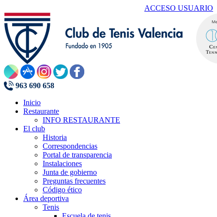
ACCESO USUARIO
963 690 658
Inicio
Restaurante
INFO RESTAURANTE
El club
Historia
Correspondencias
Portal de transparencia
Instalaciones
Junta de gobierno
Preguntas frecuentes
Código ético
Área deportiva
Tenis
Escuela de tenis