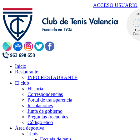
ACCESO USUARIO
963 690 658
Inicio
Restaurante
INFO RESTAURANTE
El club
Historia
Correspondencias
Portal de transparencia
Instalaciones
Junta de gobierno
Preguntas frecuentes
Código ético
Área deportiva
Tenis
Escuela de tenis