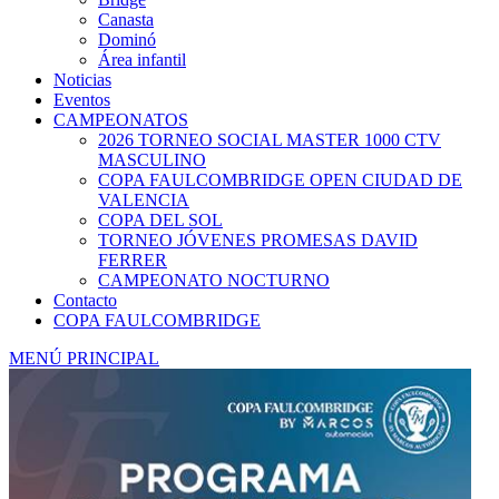
Canasta
Dominó
Área infantil
Noticias
Eventos
CAMPEONATOS
2026 TORNEO SOCIAL MASTER 1000 CTV
MASCULINO
COPA FAULCOMBRIDGE OPEN CIUDAD DE
VALENCIA
COPA DEL SOL
TORNEO JÓVENES PROMESAS DAVID
FERRER
CAMPEONATO NOCTURNO
Contacto
COPA FAULCOMBRIDGE
MENÚ PRINCIPAL