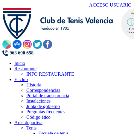
ACCESO USUARIO
963 690 658
Inicio
Restaurante
INFO RESTAURANTE
El club
Historia
Correspondencias
Portal de transparencia
Instalaciones
Junta de gobierno
Preguntas frecuentes
Código ético
Área deportiva
Tenis
Escuela de tenis