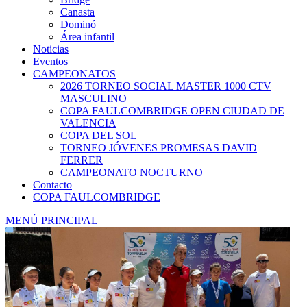
Canasta
Dominó
Área infantil
Noticias
Eventos
CAMPEONATOS
2026 TORNEO SOCIAL MASTER 1000 CTV
MASCULINO
COPA FAULCOMBRIDGE OPEN CIUDAD DE
VALENCIA
COPA DEL SOL
TORNEO JÓVENES PROMESAS DAVID
FERRER
CAMPEONATO NOCTURNO
Contacto
COPA FAULCOMBRIDGE
MENÚ PRINCIPAL