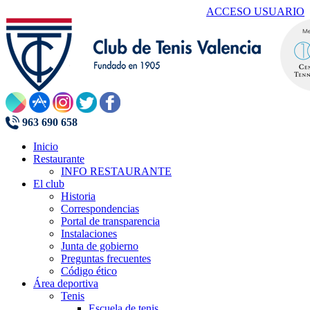
ACCESO USUARIO
963 690 658
Inicio
Restaurante
INFO RESTAURANTE
El club
Historia
Correspondencias
Portal de transparencia
Instalaciones
Junta de gobierno
Preguntas frecuentes
Código ético
Área deportiva
Tenis
Escuela de tenis