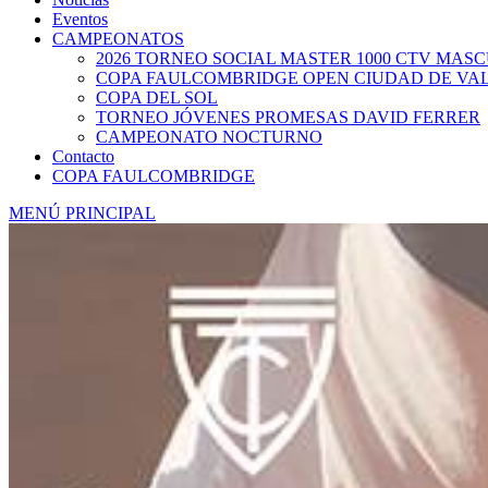
Eventos
CAMPEONATOS
2026 TORNEO SOCIAL MASTER 1000 CTV MAS
COPA FAULCOMBRIDGE OPEN CIUDAD DE VA
COPA DEL SOL
TORNEO JÓVENES PROMESAS DAVID FERRER
CAMPEONATO NOCTURNO
Contacto
COPA FAULCOMBRIDGE
MENÚ PRINCIPAL