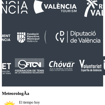
MeteorologÃ­a
El tiempo hoy