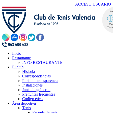
ACCESO USUARIO
963 690 658
Inicio
Restaurante
INFO RESTAURANTE
El club
Historia
Correspondencias
Portal de transparencia
Instalaciones
Junta de gobierno
Preguntas frecuentes
Código ético
Área deportiva
Tenis
Escuela de tenis