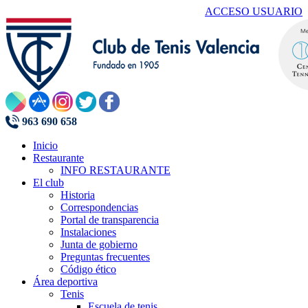
ACCESO USUARIO
963 690 658
Inicio
Restaurante
INFO RESTAURANTE
El club
Historia
Correspondencias
Portal de transparencia
Instalaciones
Junta de gobierno
Preguntas frecuentes
Código ético
Área deportiva
Tenis
Escuela de tenis