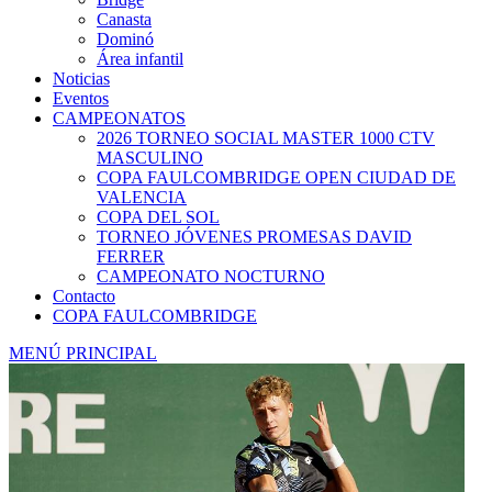
Canasta
Dominó
Área infantil
Noticias
Eventos
CAMPEONATOS
2026 TORNEO SOCIAL MASTER 1000 CTV
MASCULINO
COPA FAULCOMBRIDGE OPEN CIUDAD DE
VALENCIA
COPA DEL SOL
TORNEO JÓVENES PROMESAS DAVID
FERRER
CAMPEONATO NOCTURNO
Contacto
COPA FAULCOMBRIDGE
MENÚ PRINCIPAL