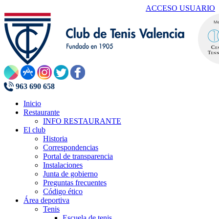
ACCESO USUARIO
963 690 658
Inicio
Restaurante
INFO RESTAURANTE
El club
Historia
Correspondencias
Portal de transparencia
Instalaciones
Junta de gobierno
Preguntas frecuentes
Código ético
Área deportiva
Tenis
Escuela de tenis