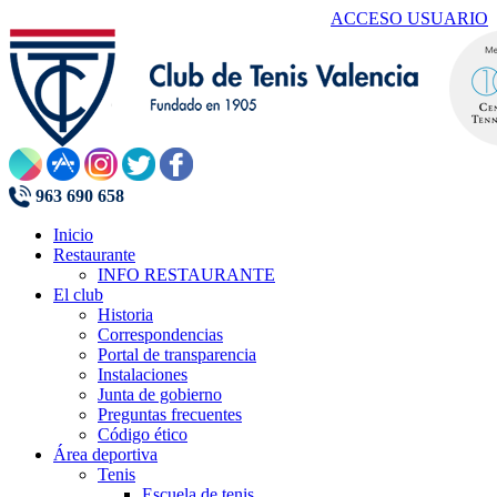
ACCESO USUARIO
963 690 658
Inicio
Restaurante
INFO RESTAURANTE
El club
Historia
Correspondencias
Portal de transparencia
Instalaciones
Junta de gobierno
Preguntas frecuentes
Código ético
Área deportiva
Tenis
Escuela de tenis