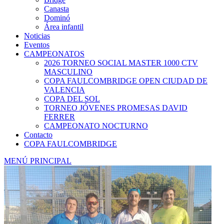
Canasta
Dominó
Área infantil
Noticias
Eventos
CAMPEONATOS
2026 TORNEO SOCIAL MASTER 1000 CTV
MASCULINO
COPA FAULCOMBRIDGE OPEN CIUDAD DE
VALENCIA
COPA DEL SOL
TORNEO JÓVENES PROMESAS DAVID
FERRER
CAMPEONATO NOCTURNO
Contacto
COPA FAULCOMBRIDGE
MENÚ PRINCIPAL