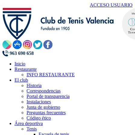
ACCESO USUARIO
963 690 658
Inicio
Restaurante
INFO RESTAURANTE
El club
Historia
Correspondencias
Portal de transparencia
Instalaciones
Junta de gobierno
Preguntas frecuentes
Código ético
Área deportiva
Tenis
Escuela de tenis