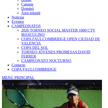
Canasta
Dominó
Área infantil
Noticias
Eventos
CAMPEONATOS
2026 TORNEO SOCIAL MASTER 1000 CTV
MASCULINO
COPA FAULCOMBRIDGE OPEN CIUDAD DE
VALENCIA
COPA DEL SOL
TORNEO JÓVENES PROMESAS DAVID
FERRER
CAMPEONATO NOCTURNO
Contacto
COPA FAULCOMBRIDGE
MENÚ PRINCIPAL