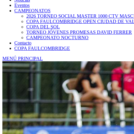
Eventos
CAMPEONATOS
2026 TORNEO SOCIAL MASTER 1000 CTV MAS
COPA FAULCOMBRIDGE OPEN CIUDAD DE VA
COPA DEL SOL
TORNEO JÓVENES PROMESAS DAVID FERRER
CAMPEONATO NOCTURNO
Contacto
COPA FAULCOMBRIDGE
MENÚ PRINCIPAL