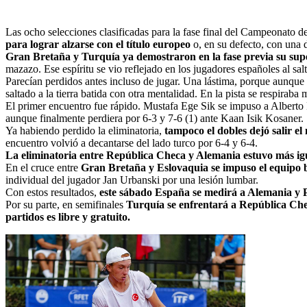
Las ocho selecciones clasificadas para la fase final del Campeonato 
para lograr alzarse con el título europeo
o, en su defecto, con una 
Gran Bretaña y Turquía ya demostraron en la fase previa su su
mazazo. Ese espíritu se vio reflejado en los jugadores españoles al salta
Parecían perdidos antes incluso de jugar. Una lástima, porque aunque
saltado a la tierra batida con otra mentalidad. En la pista se respirab
El primer encuentro fue rápido. Mustafa Ege Sik se impuso a Alberto P
aunque finalmente perdiera por 6-3 y 7-6 (1) ante Kaan Isik Kosaner.
Ya habiendo perdido la eliminatoria,
tampoco el dobles dejó salir el
encuentro volvió a decantarse del lado turco por 6-4 y 6-4.
La eliminatoria entre República Checa y Alemania estuvo más igual
En el cruce entre
Gran Bretaña y Eslovaquia se impuso el equipo b
individual del jugador Jan Urbanski por una lesión lumbar.
Con estos resultados,
este sábado España se medirá a Alemania y 
Por su parte, en semifinales
Turquía se enfrentará a República Che
partidos es libre y gratuito.