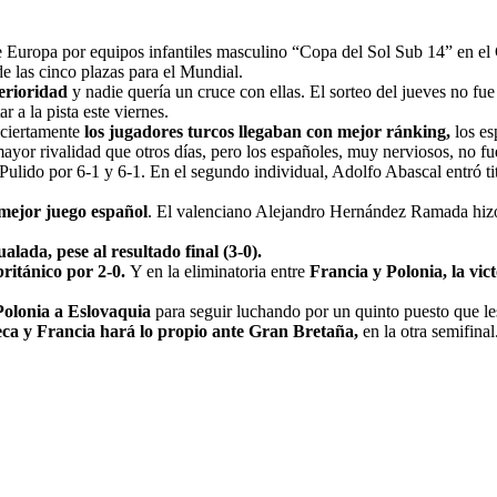
de Europa por equipos infantiles masculino “Copa del Sol Sub 14” en e
de las cinco plazas para el Mundial.
perioridad
y nadie quería un cruce con ellas. El sorteo del jueves no f
r a la pista este viernes.
 ciertamente
los jugadores turcos llegaban con mejor ránking,
los es
a mayor rivalidad que otros días, pero los españoles, muy nerviosos, no f
ulido por 6-1 y 6-1. En el segundo individual, Adolfo Abascal entró ti
 mejor juego español
. El valenciano Alejandro Hernández Ramada hizo 
ada, pese al resultado final (3-0).
ritánico por 2-0.
Y en la eliminatoria entre
Francia y Polonia, la vic
Polonia a Eslovaquia
para seguir luchando por un quinto puesto que les 
ca y Francia hará lo propio ante Gran Bretaña,
en la otra semifina